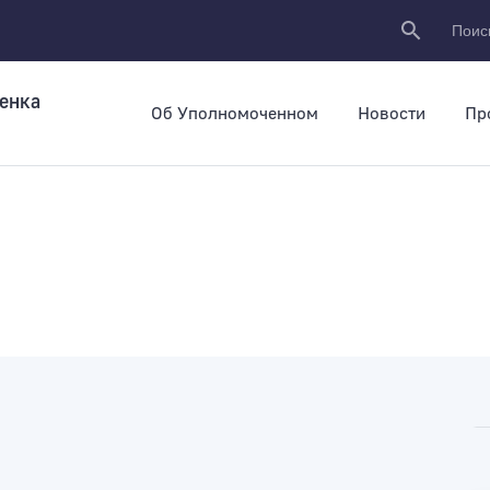
Поиск
енка
Об Уполномоченном
Новости
Пр
Ваше обращение успе
отправлено