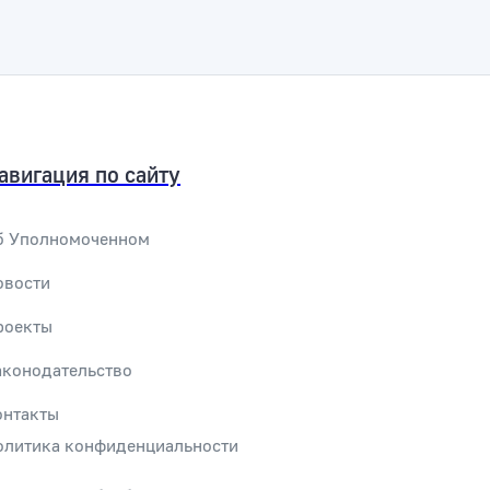
авигация по сайту
б Уполномоченном
овости
роекты
аконодательство
онтакты
олитика конфиденциальности