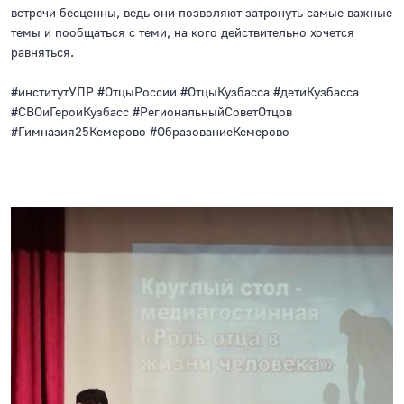
встречи бесценны, ведь они позволяют затронуть самые важные
темы и пообщаться с теми, на кого действительно хочется
равняться.
#институтУПР #ОтцыРоссии #ОтцыКузбасса #детиКузбасса
#СВОиГероиКузбасс #РегиональныйСоветОтцов
#Гимназия25Кемерово #ОбразованиеКемерово